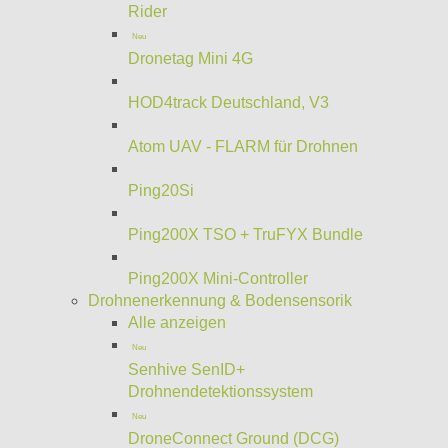
Rider
Neu
Dronetag Mini 4G
HOD4track Deutschland, V3
Atom UAV - FLARM für Drohnen
Ping20Si
Ping200X TSO + TruFYX Bundle
Ping200X Mini-Controller
Drohnenerkennung & Bodensensorik
Alle anzeigen
Neu
Senhive SenID+
Drohnendetektionssystem
Neu
DroneConnect Ground (DCG)