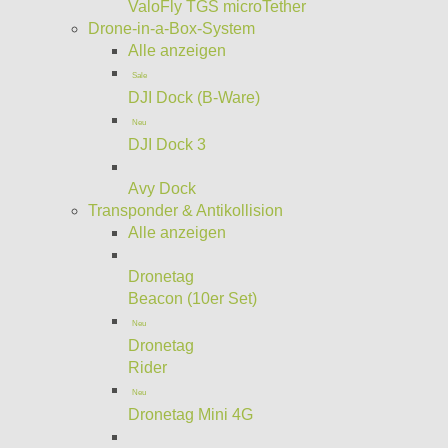
ValoFly TGS microTether
Drone-in-a-Box-System
Alle anzeigen
Sale
DJI Dock (B-Ware)
Neu
DJI Dock 3
Avy Dock
Transponder & Antikollision
Alle anzeigen
Dronetag
Beacon (10er Set)
Neu
Dronetag
Rider
Neu
Dronetag Mini 4G