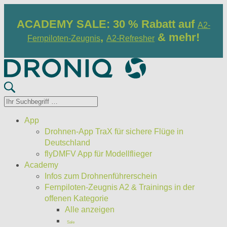
ACADEMY SALE: 30 % Rabatt auf
A2-
,
& mehr!
Fernpiloten-Zeugnis
A2-Refresher
App
Drohnen-App TraX für sichere Flüge in
Deutschland
flyDMFV App für Modellflieger
Academy
Infos zum Drohnenführerschein
Fernpiloten-Zeugnis A2 & Trainings in der
offenen Kategorie
Alle anzeigen
Sale