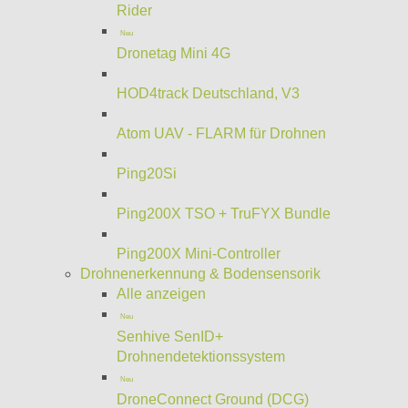
Rider
Neu
Dronetag Mini 4G
HOD4track Deutschland, V3
Atom UAV - FLARM für Drohnen
Ping20Si
Ping200X TSO + TruFYX Bundle
Ping200X Mini-Controller
Drohnenerkennung & Bodensensorik
Alle anzeigen
Neu
Senhive SenID+
Drohnendetektionssystem
Neu
DroneConnect Ground (DCG)