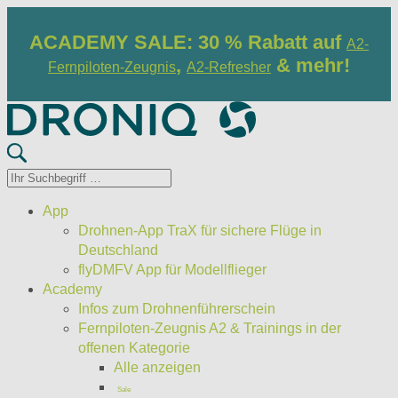
ACADEMY SALE: 30 % Rabatt auf
A2-
,
& mehr!
Fernpiloten-Zeugnis
A2-Refresher
App
Drohnen-App TraX für sichere Flüge in
Deutschland
flyDMFV App für Modellflieger
Academy
Infos zum Drohnenführerschein
Fernpiloten-Zeugnis A2 & Trainings in der
offenen Kategorie
Alle anzeigen
Sale