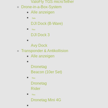
ValoFly TGS microTether
Drone-in-a-Box-System
Alle anzeigen
Sale
DJI Dock (B-Ware)
Neu
DJI Dock 3
Avy Dock
Transponder & Antikollision
Alle anzeigen
Dronetag
Beacon (10er Set)
Neu
Dronetag
Rider
Neu
Dronetag Mini 4G